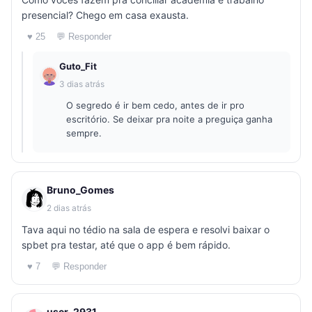
presencial? Chego em casa exausta.
♥ 25
💬 Responder
Guto_Fit
3 dias atrás
O segredo é ir bem cedo, antes de ir pro
escritório. Se deixar pra noite a preguiça ganha
sempre.
Bruno_Gomes
2 dias atrás
Tava aqui no tédio na sala de espera e resolvi baixar o
spbet pra testar, até que o app é bem rápido.
♥ 7
💬 Responder
user_2931