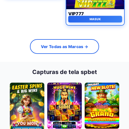
VIP777
MASUK
Ver Todas as Marcas →
Capturas de tela spbet