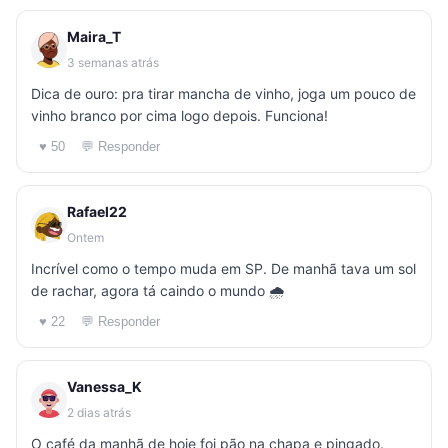
Maira_T
3 semanas atrás
Dica de ouro: pra tirar mancha de vinho, joga um pouco de
vinho branco por cima logo depois. Funciona!
♥ 50
💬 Responder
Rafael22
Ontem
Incrível como o tempo muda em SP. De manhã tava um sol
de rachar, agora tá caindo o mundo 🌧️
♥ 22
💬 Responder
Vanessa_K
2 dias atrás
O café da manhã de hoje foi pão na chapa e pingado.