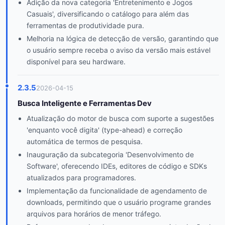
Adição da nova categoria 'Entretenimento e Jogos
Casuais', diversificando o catálogo para além das
ferramentas de produtividade pura.
Melhoria na lógica de detecção de versão, garantindo que
o usuário sempre receba o aviso da versão mais estável
disponível para seu hardware.
2.3.5
2026-04-15
Busca Inteligente e Ferramentas Dev
Atualização do motor de busca com suporte a sugestões
'enquanto você digita' (type-ahead) e correção
automática de termos de pesquisa.
Inauguração da subcategoria 'Desenvolvimento de
Software', oferecendo IDEs, editores de código e SDKs
atualizados para programadores.
Implementação da funcionalidade de agendamento de
downloads, permitindo que o usuário programe grandes
arquivos para horários de menor tráfego.