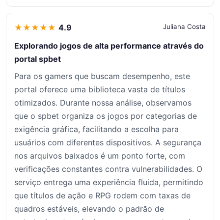
★
★
★
★
★
4.9
Juliana Costa
Explorando jogos de alta performance através do
portal spbet
Para os gamers que buscam desempenho, este
portal oferece uma biblioteca vasta de títulos
otimizados. Durante nossa análise, observamos
que o spbet organiza os jogos por categorias de
exigência gráfica, facilitando a escolha para
usuários com diferentes dispositivos. A segurança
nos arquivos baixados é um ponto forte, com
verificações constantes contra vulnerabilidades. O
serviço entrega uma experiência fluida, permitindo
que títulos de ação e RPG rodem com taxas de
quadros estáveis, elevando o padrão de