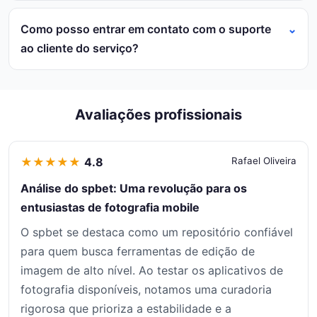
Como posso entrar em contato com o suporte
ao cliente do serviço?
Avaliações profissionais
★
★
★
★
★
4.8
Rafael Oliveira
Análise do spbet: Uma revolução para os
entusiastas de fotografia mobile
O spbet se destaca como um repositório confiável
para quem busca ferramentas de edição de
imagem de alto nível. Ao testar os aplicativos de
fotografia disponíveis, notamos uma curadoria
rigorosa que prioriza a estabilidade e a