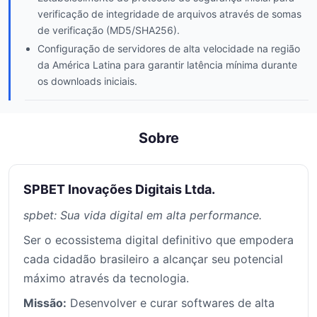
verificação de integridade de arquivos através de somas
de verificação (MD5/SHA256).
Configuração de servidores de alta velocidade na região
da América Latina para garantir latência mínima durante
os downloads iniciais.
Sobre
SPBET Inovações Digitais Ltda.
spbet: Sua vida digital em alta performance.
Ser o ecossistema digital definitivo que empodera
cada cidadão brasileiro a alcançar seu potencial
máximo através da tecnologia.
Missão:
Desenvolver e curar softwares de alta