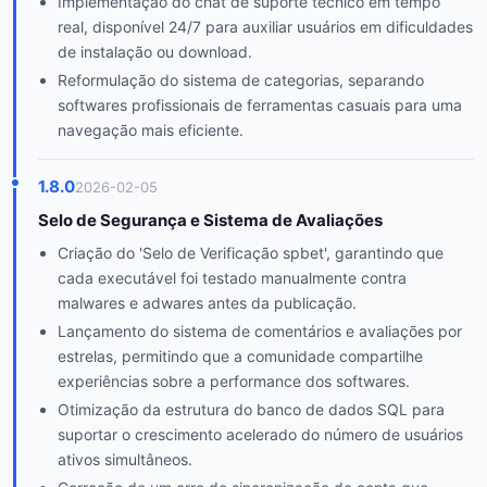
Implementação do chat de suporte técnico em tempo
real, disponível 24/7 para auxiliar usuários em dificuldades
de instalação ou download.
Reformulação do sistema de categorias, separando
softwares profissionais de ferramentas casuais para uma
navegação mais eficiente.
1.8.0
2026-02-05
Selo de Segurança e Sistema de Avaliações
Criação do 'Selo de Verificação spbet', garantindo que
cada executável foi testado manualmente contra
malwares e adwares antes da publicação.
Lançamento do sistema de comentários e avaliações por
estrelas, permitindo que a comunidade compartilhe
experiências sobre a performance dos softwares.
Otimização da estrutura do banco de dados SQL para
suportar o crescimento acelerado do número de usuários
ativos simultâneos.