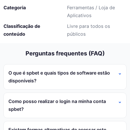
Categoria
Ferramentas / Loja de
Aplicativos
Classificação de
Livre para todos os
conteúdo
públicos
Perguntas frequentes (FAQ)
O que é spbet e quais tipos de software estão
disponíveis?
Como posso realizar o login na minha conta
spbet?
Existem formas alternativas de acessar este