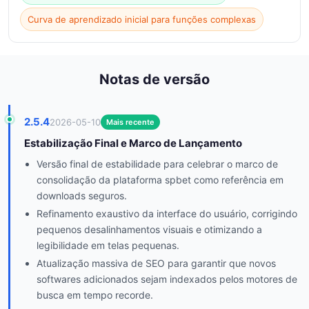
Curva de aprendizado inicial para funções complexas
Notas de versão
2.5.4
2026-05-10
Mais recente
Estabilização Final e Marco de Lançamento
Versão final de estabilidade para celebrar o marco de
consolidação da plataforma spbet como referência em
downloads seguros.
Refinamento exaustivo da interface do usuário, corrigindo
pequenos desalinhamentos visuais e otimizando a
legibilidade em telas pequenas.
Atualização massiva de SEO para garantir que novos
softwares adicionados sejam indexados pelos motores de
busca em tempo recorde.