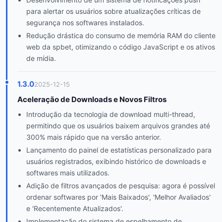
para alertar os usuários sobre atualizações críticas de
segurança nos softwares instalados.
Redução drástica do consumo de memória RAM do cliente
web da spbet, otimizando o código JavaScript e os ativos
de mídia.
1.3.0
2025-12-15
Aceleração de Downloads e Novos Filtros
Introdução da tecnologia de download multi-thread,
permitindo que os usuários baixem arquivos grandes até
300% mais rápido que na versão anterior.
Lançamento do painel de estatísticas personalizado para
usuários registrados, exibindo histórico de downloads e
softwares mais utilizados.
Adição de filtros avançados de pesquisa: agora é possível
ordenar softwares por 'Mais Baixados', 'Melhor Avaliados'
e 'Recentemente Atualizados'.
Implementação do sistema de espelhamento de