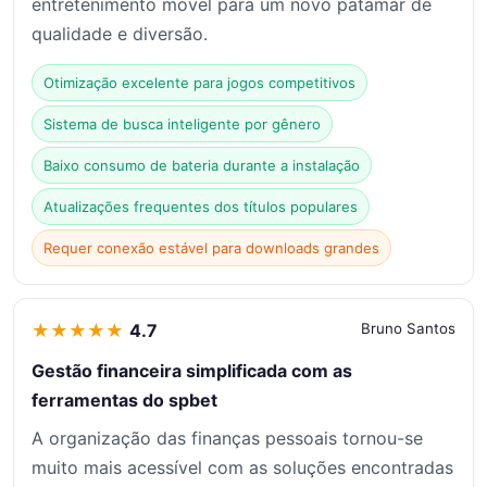
entretenimento móvel para um novo patamar de
qualidade e diversão.
Otimização excelente para jogos competitivos
Sistema de busca inteligente por gênero
Baixo consumo de bateria durante a instalação
Atualizações frequentes dos títulos populares
Requer conexão estável para downloads grandes
★
★
★
★
★
4.7
Bruno Santos
Gestão financeira simplificada com as
ferramentas do spbet
A organização das finanças pessoais tornou-se
muito mais acessível com as soluções encontradas