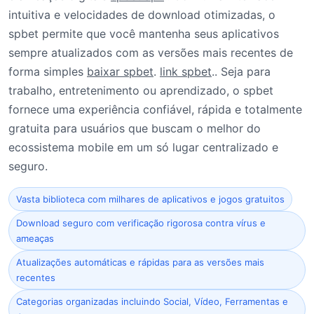
intuitiva e velocidades de download otimizadas, o
spbet permite que você mantenha seus aplicativos
sempre atualizados com as versões mais recentes de
forma simples
baixar spbet
.
link spbet
.. Seja para
trabalho, entretenimento ou aprendizado, o spbet
fornece uma experiência confiável, rápida e totalmente
gratuita para usuários que buscam o melhor do
ecossistema mobile em um só lugar centralizado e
seguro.
Vasta biblioteca com milhares de aplicativos e jogos gratuitos
Download seguro com verificação rigorosa contra vírus e
ameaças
Atualizações automáticas e rápidas para as versões mais
recentes
Categorias organizadas incluindo Social, Vídeo, Ferramentas e