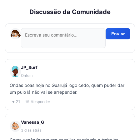
Discussão da Comunidade
Enviar
JP_Surf
Ontem
Ondas boas hoje no Guarujá logo cedo, quem puder dar
um pulo lá não vai se arrepender.
♥ 21
💬 Responder
Vanessa_G
3 dias atrás
Como vocês fazem pra conciliar academia e trabalho