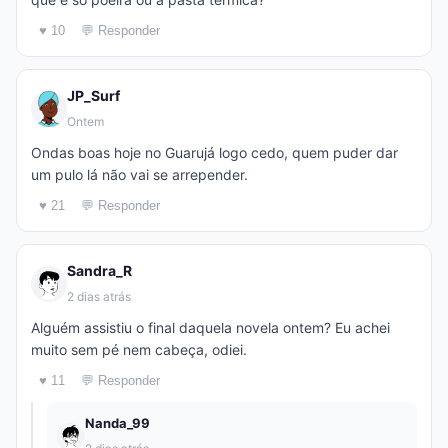
♥ 10
💬 Responder
JP_Surf
Ontem
Ondas boas hoje no Guarujá logo cedo, quem puder dar
um pulo lá não vai se arrepender.
♥ 21
💬 Responder
Sandra_R
2 dias atrás
Alguém assistiu o final daquela novela ontem? Eu achei
muito sem pé nem cabeça, odiei.
♥ 11
💬 Responder
Nanda_99