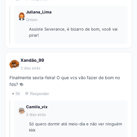
Juliana_Lima
Ontem
Assiste Severance, é bizarro de bom, você vai
pirar!
Xandão_99
3 dias atrás
Finalmente sexta-feira! O que vcs vão fazer de bom no
fds? 🍻
♥ 56
💬 Responder
Camila_vix
3 dias atrás
Só quero dormir até meio-dia e não ver ninguém
kkk