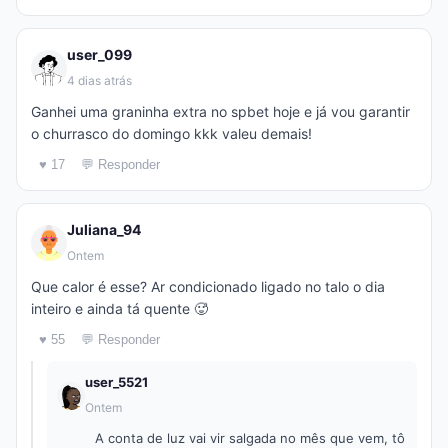
user_099
4 dias atrás
Ganhei uma graninha extra no spbet hoje e já vou garantir
o churrasco do domingo kkk valeu demais!
♥ 17
💬 Responder
Juliana_94
Ontem
Que calor é esse? Ar condicionado ligado no talo o dia
inteiro e ainda tá quente 🥵
♥ 55
💬 Responder
user_5521
Ontem
A conta de luz vai vir salgada no mês que vem, tô