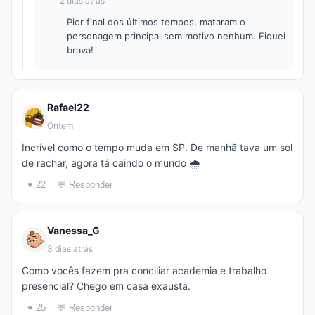
2 dias atrás
Pior final dos últimos tempos, mataram o
personagem principal sem motivo nenhum. Fiquei
brava!
Rafael22
Ontem
Incrível como o tempo muda em SP. De manhã tava um sol
de rachar, agora tá caindo o mundo 🌧️
♥ 22
💬 Responder
Vanessa_G
3 dias atrás
Como vocês fazem pra conciliar academia e trabalho
presencial? Chego em casa exausta.
♥ 25
💬 Responder