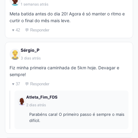
1 semanas atrás
Meta batida antes do dia 20! Agora é só manter o ritmo e
curtir o final do mês mais leve.
♥ 42
💬 Responder
Sérgio_P
3 dias atrás
Fiz minha primeira caminhada de 5km hoje. Devagar e
sempre!
♥ 37
💬 Responder
Atleta_Fim_FDS
2 dias atrás
Parabéns cara! O primeiro passo é sempre o mais
difícil.