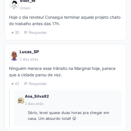
Vitor_M
Ontem
Hoje o dia rendeu! Consegui terminar aquele projeto chato
do trabalho antes das 17h.
♥ 30
💬 Responder
Lucas_SP
2 dias atrás
Ninguém merece esse trânsito na Marginal hoje, parece
que a cidade parou de vez.
♥ 43
💬 Responder
Ana_Silva92
2 dias atrás
Sério, levei quase duas horas pra chegar em
casa. Um absurdo total! 😤