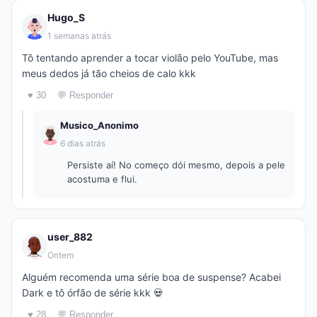
Hugo_S
1 semanas atrás
Tô tentando aprender a tocar violão pelo YouTube, mas
meus dedos já tão cheios de calo kkk
♥ 30
💬 Responder
Musico_Anonimo
6 dias atrás
Persiste aí! No começo dói mesmo, depois a pele
acostuma e flui.
user_882
Ontem
Alguém recomenda uma série boa de suspense? Acabei
Dark e tô órfão de série kkk 💀
♥ 28
💬 Responder