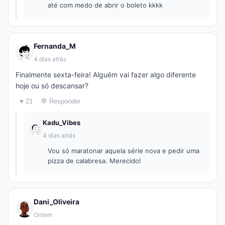
até com medo de abrir o boleto kkkk
Fernanda_M
4 dias atrás
Finalmente sexta-feira! Alguém vai fazer algo diferente
hoje ou só descansar?
♥ 21
💬 Responder
Kadu_Vibes
4 dias atrás
Vou só maratonar aquela série nova e pedir uma
pizza de calabresa. Merecido!
Dani_Oliveira
Ontem