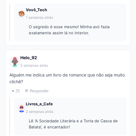
Vovô_Tech
1 semanas atrás
O segredo é esse mesmo! Minha avó fazia
exatamente assim lá no interior.
Helo_92
2 semanas atrás
Alguém me indica um livro de romance que não seja muito
clichê?
♥ 25
💬 Responder
Livros_e_Cafe
2 semanas atrás
Lê 'A Sociedade Literária e a Torta de Casca de
Batata', é encantador!