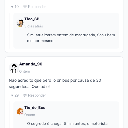
♥ 10
💬 Responder
Tico_SP
3 dias atrás
Sim, atualizaram ontem de madrugada, ficou bem
melhor mesmo.
Amanda_90
Ontem
Não acredito que perdi o ônibus por causa de 30
segundos... Que ódio!
♥ 29
💬 Responder
Tio_do_Bus
Ontem
O segredo é chegar 5 min antes, o motorista