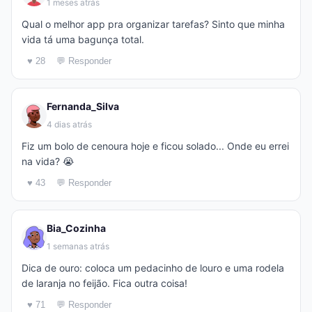
1 meses atrás
Qual o melhor app pra organizar tarefas? Sinto que minha
vida tá uma bagunça total.
♥ 28
💬 Responder
Fernanda_Silva
4 dias atrás
Fiz um bolo de cenoura hoje e ficou solado... Onde eu errei
na vida? 😭
♥ 43
💬 Responder
Bia_Cozinha
1 semanas atrás
Dica de ouro: coloca um pedacinho de louro e uma rodela
de laranja no feijão. Fica outra coisa!
♥ 71
💬 Responder