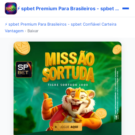
⚡ spbet Premium Para Brasileiros - spbet Confiável Carteira Vantagem
⚡ spbet Premium Para Brasileiros - spbet Confiável Carteira
Vantagem
›
Baixar