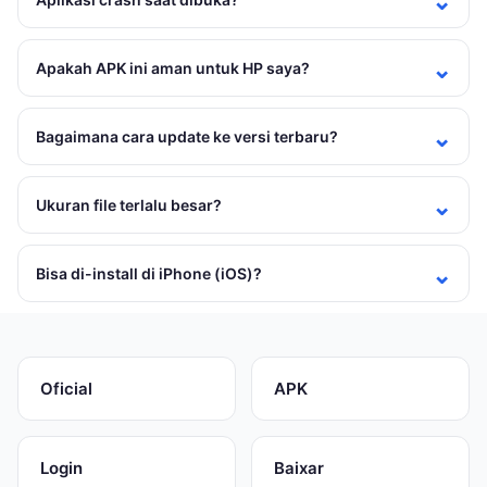
Apakah APK ini aman untuk HP saya?
Bagaimana cara update ke versi terbaru?
Ukuran file terlalu besar?
Bisa di-install di iPhone (iOS)?
Oficial
APK
Login
Baixar