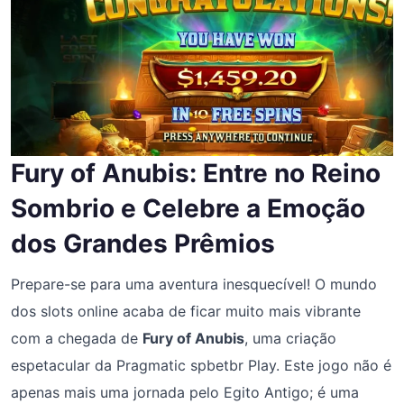
Fury of Anubis: Entre no Reino
Sombrio e Celebre a Emoção
dos Grandes Prêmios
Prepare-se para uma aventura inesquecível! O mundo
dos slots online acaba de ficar muito mais vibrante
com a chegada de
Fury of Anubis
, uma criação
espetacular da Pragmatic spbetbr Play. Este jogo não é
apenas mais uma jornada pelo Egito Antigo; é uma