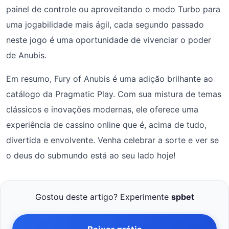
painel de controle ou aproveitando o modo Turbo para
uma jogabilidade mais ágil, cada segundo passado
neste jogo é uma oportunidade de vivenciar o poder
de Anubis.
Em resumo, Fury of Anubis é uma adição brilhante ao
catálogo da Pragmatic Play. Com sua mistura de temas
clássicos e inovações modernas, ele oferece uma
experiência de cassino online que é, acima de tudo,
divertida e envolvente. Venha celebrar a sorte e ver se
o deus do submundo está ao seu lado hoje!
Gostou deste artigo? Experimente
spbet