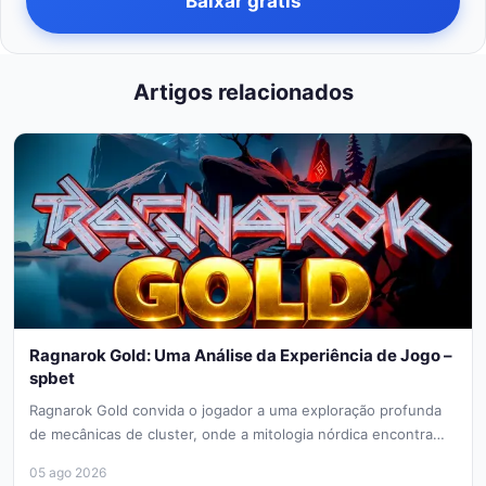
Baixar grátis
Artigos relacionados
Ragnarok Gold: Uma Análise da Experiência de Jogo –
spbet
Ragnarok Gold convida o jogador a uma exploração profunda
de mecânicas de cluster, onde a mitologia nórdica encontra
um design...
05 ago 2026